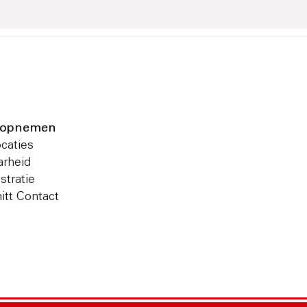
 opnemen
ocaties
arheid
stratie
itt Contact