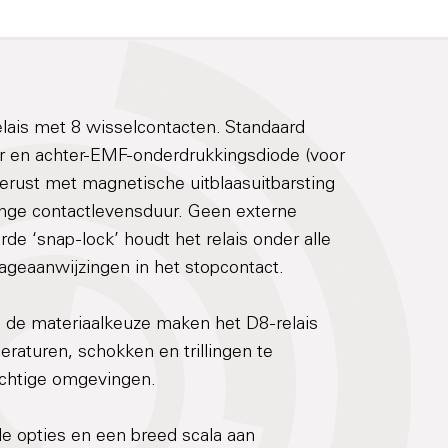
elais met 8 wisselcontacten. Standaard
or en achter-EMF-onderdrukkingsdiode (voor
erust met magnetische uitblaasuitbarsting
ange contactlevensduur. Geen externe
rde ‘snap-lock’ houdt het relais onder alle
geaanwijzingen in het stopcontact.
en de materiaalkeuze maken het D8-relais
raturen, schokken en trillingen te
ochtige omgevingen.
e opties en een breed scala aan