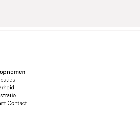
 opnemen
ocaties
arheid
stratie
itt Contact